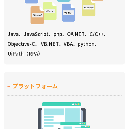
Java、JavaScript、php、C#.NET、C/C++、
Objective-C、 VB.NET、VBA、python、
UiPath（RPA）
プラットフォーム